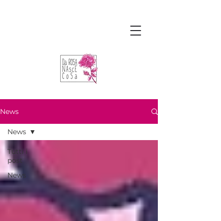
News
News
Tutti i
post
News