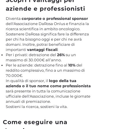
Scopri i vantaggi per
aziende e professionisti
Diventa
corporate o professional sponsor
dell'Associazione DaRosa Onlus e finanzia la
ricerca scientifica in ambito oncologico.
Sostenere DaRosa significa fare la differenza
per chi ha bisogno oggi e per chi ne avrà
domani. Inoltre, potrai beneficiare di
importanti
vantaggi fiscali
:
Per i privati: detrazione del
26%
su un
massimo di 30.000€ all’anno.
Per le aziende: detrazione fino al
10%
del
reddito complessivo, fino a un massimo di
70.000€.
In qualità di sponsor, il
logo della tua
azienda o il tuo nome come professionista
sarà presente in tutta la comunicazione
ufficiale dell'Associazione, incluse le giornate
annuali di premiazione.
Sostieni la ricerca, sostieni la vita.
Come eseguire una