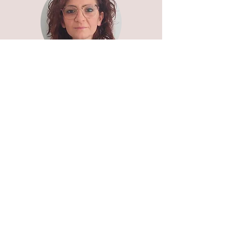
Valentina
Ariu
Socia
Onoraria