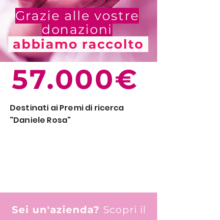
Grazie alle vostre
donazioni
abbiamo raccolto
57.000€
Destinati ai Premi di ricerca
"Daniele Rosa"
40.000€
Donati attraverso progetti
speciali
Sei un'azienda?
Scopri il