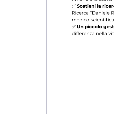
✅ 
Sostieni la ric
Ricerca “Daniele Ro
medico-scientifica
✅ 
Un piccolo ges
differenza nella vi