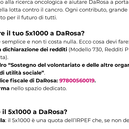
o alla ricerca oncologica e aiutare DaRosa a portar
la lotta contro il cancro. Ogni contributo, grande 
 per il futuro di tutti. 
e il tuo 5x1000 a DaRosa?
è semplice e non ti costa nulla. Ecco cosa devi fare
 dichiarazione dei redditi
 (Modello 730, Redditi 
ta).
dro “Sostegno del volontariato e delle altre orga
i utilità sociale”
.
odice fiscale di DaRosa:
97800560019
.
irma
 nello spazio dedicato.
 il 5x1000 a DaRosa?
la
: il 5x1000 è una quota dell’IRPEF che, se non de