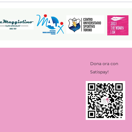
una serata speciale al
il t
Conservatorio per
DaRosa ETS
Dona ora con
Satispay!