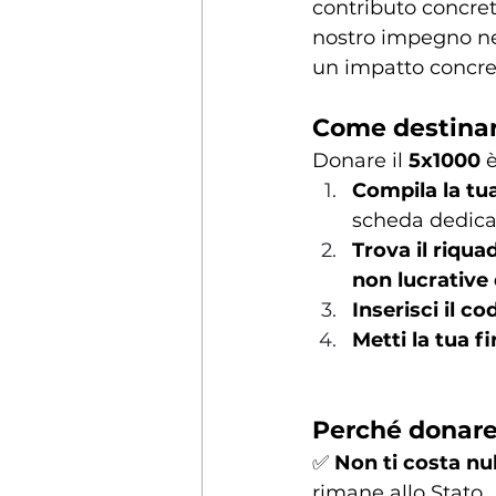
contributo concret
nostro impegno nel
un impatto concreto
Come destinar
Donare il 
5x1000
 
Compila la tua
scheda dedica
Trova il riqua
non lucrative d
Inserisci il c
Metti la tua f
Perché donare
✅ 
Non ti costa nul
rimane allo Stato.