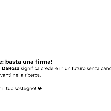
te: basta una firma!
a DaRosa
 significa credere in un futuro senza canc
anti nella ricerca.
 il tuo sostegno! ❤️