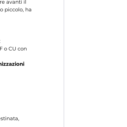
e avanti il 
o piccolo, ha 
:
PF o CU con 
nizzazioni 
stinata, 