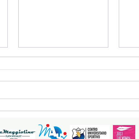
Musica, cura e ricerca:
Sos
una serata speciale al
il t
Conservatorio per
DaRosa ETS