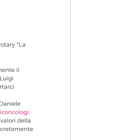
Rotary “La 
ente il 
Luigi 
tarci 
Daniele 
iconcologi
.
valori della 
oncretamente 