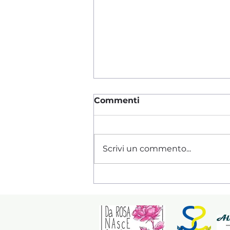
Commenti
Scrivi un commento...
Chi semina utopia,
raccoglie realtà