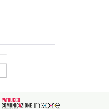
tieni DaRosa ETS con
uo 5x1000